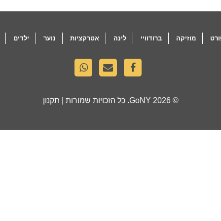
רט
מוזיקה
ברודוויי
לינה
אטרקציות
נוער
ילדים
© 2026
GoNY
. כל הזכויות שמורות |
תקנון