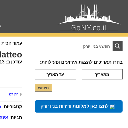
e
עמוד הבית
atteo
עודכן ב:
13
בחרו תאריכים להצגת אירועים ופעילויות:
הקודם
לחצו כאן למלונות ודירות בניו יורק
קטגוריות
מ
תגיות
איטל