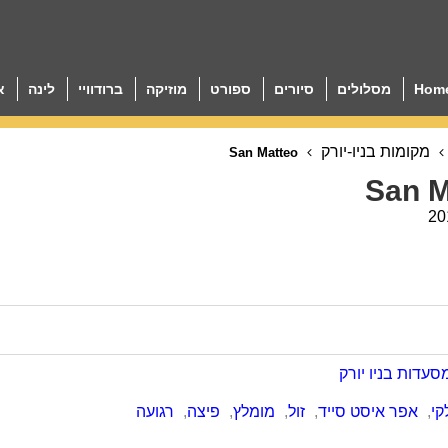
Hom
מסלולים
סיורים
ספורט
מוזיקה
ברודוויי
לינה
א
מקומות בניו-יורק
San Matteo
San M
20
סעדות בניו יורק
קי
,
אפר איסט סייד
,
זול
,
מומלץ
,
פיצה
,
רגועה