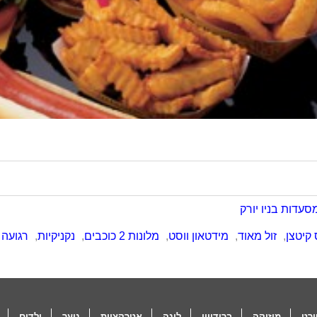
סעדות בניו יורק
 קיטצן
,
זול מאוד
,
מידטאון ווסט
,
מלונות 2 כוכבים
,
נקניקיות
,
רגועה
רט
מוזיקה
ברודוויי
לינה
אטרקציות
נוער
ילדים