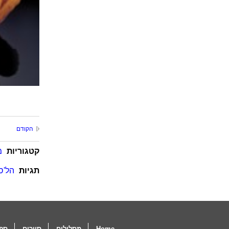
הקודם
קטגוריות
מ
תגיות
הל'ס
Home
מסלולים
סיורים
ספו