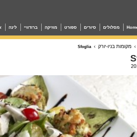
Hom
מסלולים
סיורים
ספורט
מוזיקה
ברודוויי
לינה
א
מקומות בניו-יורק
Sfoglia
S
20