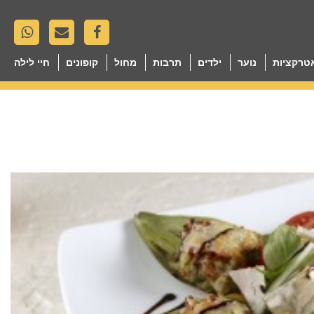
טרקציות
נוער
ילדים
תרבות
מחול
קופונים
חיי לילה