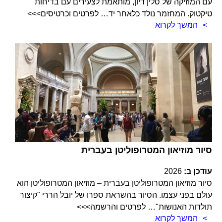
עם המוזיקה של סלין דיון, מותאמת לצעירים עם בדיחות
טיקטוק. המחזמר נולד כלאחר יד… לפרטים וכרטיסים>>>
המשך לקרוא
סיור מוזיאון המטרופוליטן בעברית
עודכן ב:
2026
סיור מוזיאון המטרופוליטן בעברית – מוזיאון המטרופוליטן הוא
עולם בפני עצמו. הסיור בהשראת ספרו של יובל הררי "קיצור
תולדות האנושות"… לפרטים והרשמה>>>
המשך לקרוא