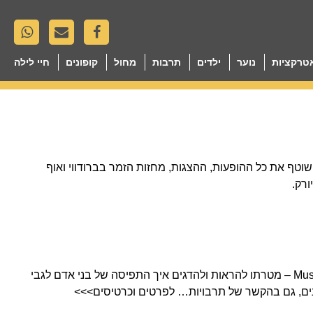
טרקציות
נוער
ילדים
תרבות
מחול
קופונים
חיי לילה
 שוטף את כל ההופעות, ההצגות, מחזות הזמר בברודווי ואוף
ורק.
מוזיאון הסקס ניו יורק, Museum of Sex – מטרתו להראות ולהדגים איך התפיסה של בני אדם לגבי
ם, גם בהקשר של תרבויות… לפרטים וכרטיסים>>>