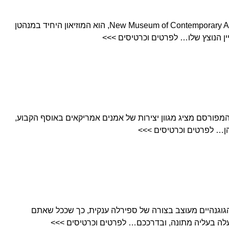
המוזיאון החדש לאמנות עכשווית, New Museum of Contemporary Art, הוא המוזיאון היחיד במנהטן
ין הנוצץ שלו… לפרטים וכרטיסים >>>
זיאון הוויטני המפורסם מציג מגוון יצירות של אמנים אמריקאים באוסף הקבוע,
יהן… לפרטים וכרטיסים >>>
Gugge – מוזיאון הגוגנהיים מעוצב בצורה של ספירלה ענקית, כך שככל שאתם
לה בעליה מתונה, ובדרככם… לפרטים וכרטיסים >>>