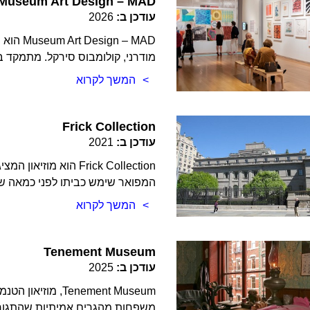
Museum Art Design – MAD
עודכן ב:
2026
n – MAD
מודרני, קולומבוס סירקל. מתמקד ב
המשך לקרוא
Frick Collection
עודכן ב:
2021
Frick Collection הוא
המפואר שימש כביתו לפני כמאה שנ
המשך לקרוא
Tenement Museum
עודכן ב:
2025
Tenement Museum,
משפחות מהגרים אמיתיות שהתגוררו ברחוב אורצ'רד