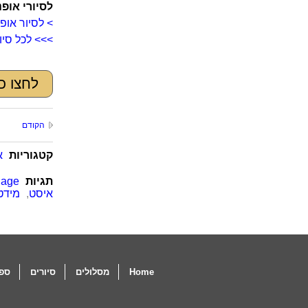
לסיורי אופנ
> לסיור אופ
>>> לכל סיור
לחצו כא
הקודם
קטגוריות
א
תגיות
lage
איסט
,
מידטא
Home
מסלולים
סיורים
ספו