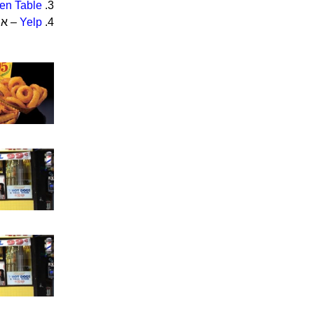
en Table
3.
4.
Yelp
– את