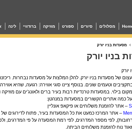
Hom
מסלולים
סיורים
ספורט
מוזיקה
ברודוויי
לינה
א
מסעדות בניו יורק
 בניו יורק
 יורק
ציבים וטעמים שונים. בנוסף ציינו סוגי אווירה: רגועה, שהיא אווירה
ום בילוי. במסעדות טרנדיות רבות בעיר ברים ולאונג'ים עם מוזיקה ואו
על כמה אתרים הקשורים במסעדות במנהטן:
S
– אתר להזמנת משלוחים או פיקאפ אונליין
Men
– אתר המרכז כמעט את כל המסעדות בעיר, פתוח לדירוגים של מש
ובות), לפי מספר המדרגים, לפי רמת המסעדה על פי המדרגים, ולפי
אוד נוח להזמנת משלוחים הביתה.