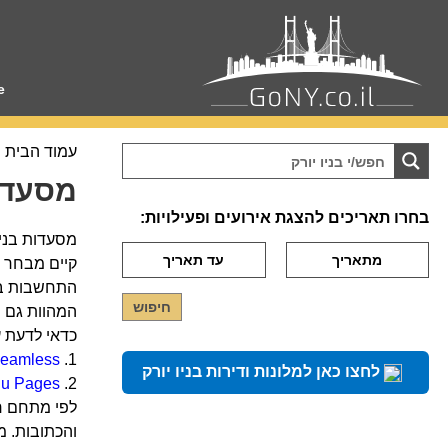
e
עמוד הבית
מסעדות
בחרו תאריכים להצגת אירועים ופעילויות:
מסעדות בניו
התחשבות בתק
המהוות גם מק
כדאי לדעת 
eamless
1.
לחצו כאן למלונות ודירות בניו יורק
u Pages
2.
לפי מתחם רח
והכתובות. מ