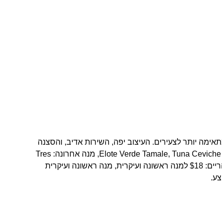
אימה יותר לצעירים. העיצוב יפה, השירות אדיב, והסצנה
מגניבה. מנות מומלצות: גוואקמולי, Elote Verde Tamale, Tuna Ceviche, מנה אחרונה: Tres
Leches Cake. מחירים: עסקית צהריים: $18 למנה ראשונה ועיקרית, מנה ראשונה ועיקרית