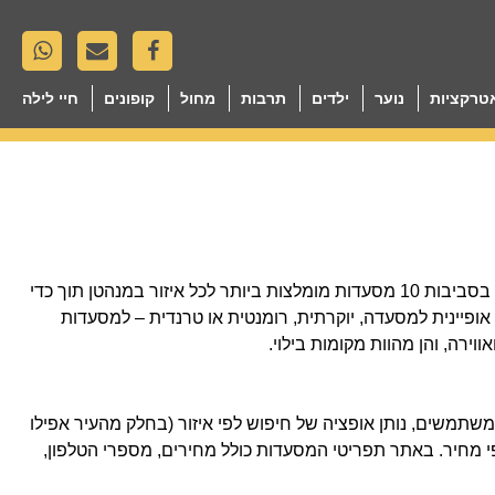
טרקציות
נוער
ילדים
תרבות
מחול
קופונים
חיי לילה
קיים מבחר עצום של מסעדות בניו יורק. להלן המלצות על מסעדות נבחרות. ריכזנו בסביבות 10 מסעדות מומלצות ביותר לכל איזור במנהטן תוך כדי
 אופיינית למסעדה, יוקרתית, רומנטית או טרנדית – למסעדות
וירה, והן מהוות מקומות בילוי.
תמשים, נותן אופציה של חיפוש לפי איזור (בחלק מהעיר אפילו
 מחיר. באתר תפריטי המסעדות כולל מחירים, מספרי הטלפון,